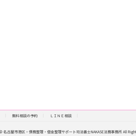
無料相談の予約
ＬＩＮＥ相談
ht © 名古屋市港区・債務整理・借金整理サポート司法書士NAKASE法務事務所 All Rights R