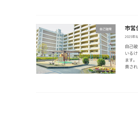
市営
自己破産
2025年
自己破
いるけ
ます。
責され