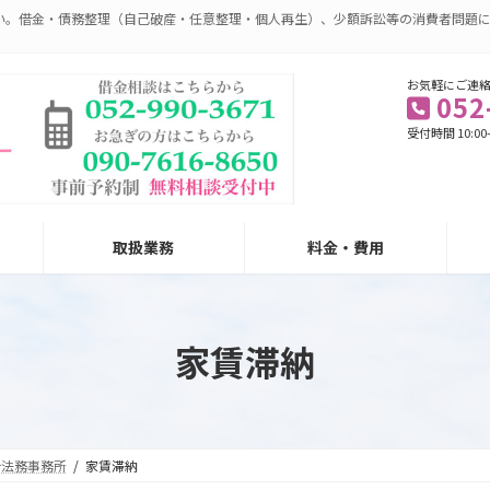
い。借金・債務整理（自己破産・任意整理・個人再生）、少額訴訟等の消費者問題
お気軽にご連
052
受付時間 10:00
取扱業務
料金・費用
家賃滞納
合法務事務所
家賃滞納