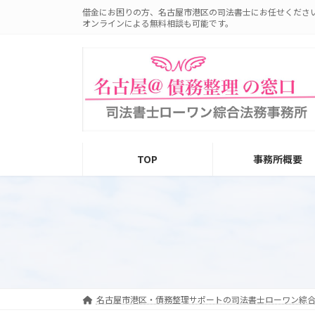
コ
ナ
借金にお困りの方、名古屋市港区の司法書士にお任せくださ
ン
ビ
オンラインによる無料相談も可能です。
テ
ゲ
ン
ー
ツ
シ
へ
ョ
ス
ン
キ
に
ッ
移
プ
動
TOP
事務所概要
名古屋市港区・債務整理サポートの司法書士ローワン綜