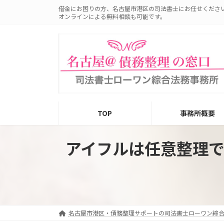
コ
ナ
借金にお困りの方、名古屋市港区の司法書士にお任せくださ
ン
ビ
オンラインによる無料相談も可能です。
テ
ゲ
ン
ー
ツ
シ
へ
ョ
ス
ン
キ
に
ッ
移
プ
動
TOP
事務所概要
アイフルは任意整理
名古屋市港区・債務整理サポートの司法書士ローワン綜