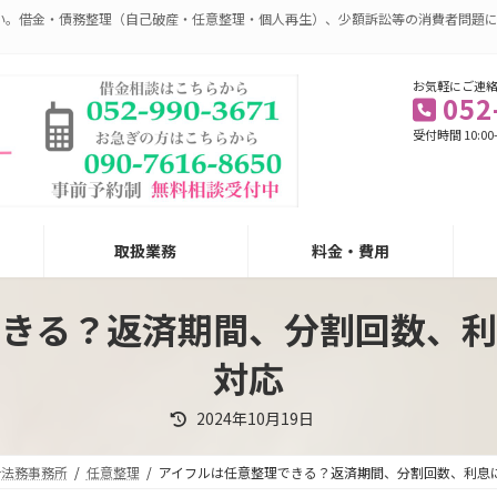
い。借金・債務整理（自己破産・任意整理・個人再生）、少額訴訟等の消費者問題
お気軽にご連
052
受付時間 10:00
取扱業務
料金・費用
できる？返済期間、分割回数、利
対応
最
2024年10月19日
終
更
新
合法務事務所
任意整理
アイフルは任意整理できる？返済期間、分割回数、利息
日
時