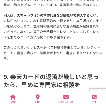
新たに積み上げることです。つまり、返済実績の積み重ねです。
例えば、
スマートフォンの本体代金を分割払いで購入する
という
方法があります。これも割賦契約の一種であり、毎月遅れずに支払
いを続けることで、信用情報機関に良好な返済履歴が記録されて
いきます。あとは、毎月の光熱費をクレジット払いにしてクレヒ
スを溜めるという方法も簡単に取り組めます。
このような良いクレヒスを1〜2年程度積み重ねてからクレジット
カードの審査に臨むと、信用度が上がり、審査に通りやすくなりま
す。
9. 楽天カードの返済が厳しいと思っ
たら、早めに専門家に相談を
ここまで楽天カードの任意整理について詳しく解説してきました
が、最も大切なことは「一人で抱え込まず、専門家に相談する」
HOME
LINE
お問い合わせ
TEL