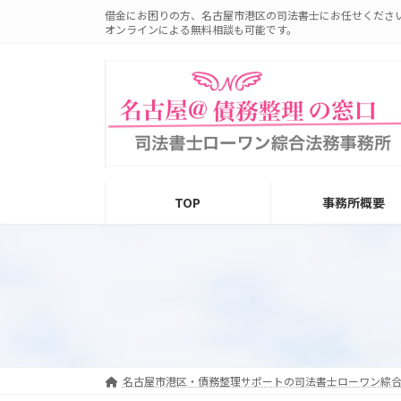
コ
ナ
借金にお困りの方、名古屋市港区の司法書士にお任せくださ
ン
ビ
オンラインによる無料相談も可能です。
テ
ゲ
ン
ー
ツ
シ
へ
ョ
ス
ン
キ
に
ッ
移
プ
動
TOP
事務所概要
名古屋市港区・債務整理サポートの司法書士ローワン綜