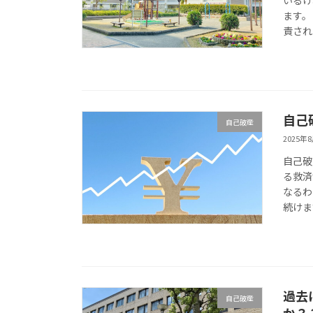
いるけ
ます。
責され
自己
自己破産
2025年
自己破
る救済
なるわ
続けま
過去
自己破産
か？