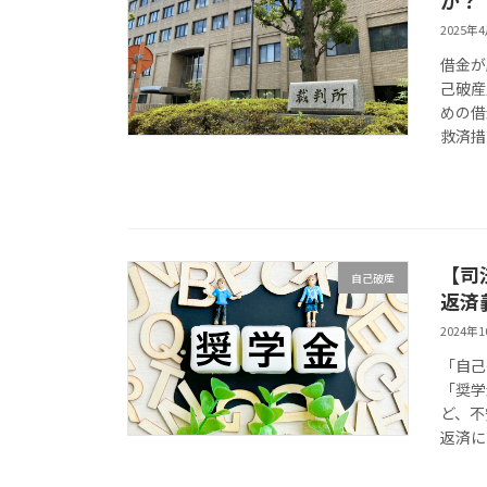
2025年
借金が
己破産
めの借
救済措
【司
自己破産
返済
2024年
「自己
「奨学
ど、不
返済に