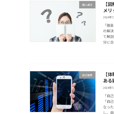
【図
個人再生
メリ
2024年
「借金
の解決
て解説
分に合
【体
自己破産
ある
2024年
「自己
「自己
なった
し、自