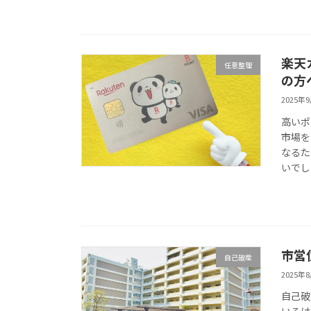
楽天
任意整理
の方
2025年
高いポ
市場を
なるた
いでし
市営
自己破産
2025年
自己破