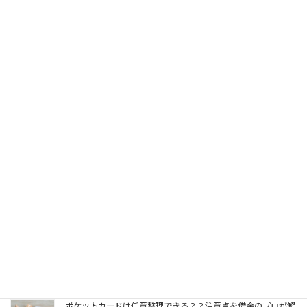
関連記事
楽天カードは任意整理できる？ 返済が苦しくてお困りの方へ
2025年9月13日
市営住宅の滞納した家賃も自己破産で免責される？
2025年8月31日
過去に破産経験があると２度目の自己破産はできないのか？？
2025年4月16日
ポケットカードは任意整理できる？？注意点を借金のプロが解